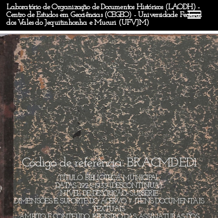
Laboratório de Organização de Documentos Históricos (LAODH) -
Centro de Estudos em Geociências (CEGEO) - Universidade Federal
dos Vales do Jequitinhonha e Mucuri (UFVJM)
Código de referência: BR.ACMD.ED1
TÍTULO: BIBLIOTECA MUNICIPAL
DATAS: 1925-1933 (DESCONTÍNUA)
NÍVEL DE DESCRIÇÃO: SUBSÉRIE
DIMENSÕES E SUPORTE DO ACERVO: 7 ITENS DOCUMENTAIS
TEXTUAIS.
ÂMBITO E CONTEÚDO: REGISTRO DAS ASSINATURAS DOS