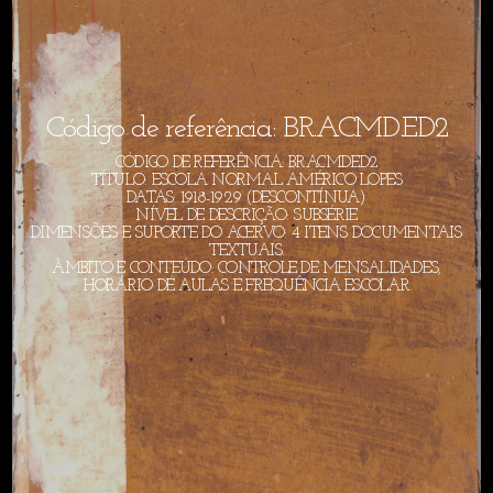
Código de referência: BR.ACMD.ED2
CÓDIGO DE REFERÊNCIA: BR.ACMD.ED2
TÍTULO: ESCOLA NORMAL AMÉRICO LOPES
DATAS: 1918-1929 (DESCONTÍNUA)
NÍVEL DE DESCRIÇÃO: SUBSÉRIE
DIMENSÕES E SUPORTE DO ACERVO: 4 ITENS DOCUMENTAIS
TEXTUAIS.
ÂMBITO E CONTEÚDO: CONTROLE DE MENSALIDADES,
HORÁRIO DE AULAS E FREQUÊNCIA ESCOLAR.