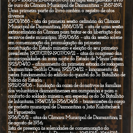
M-5 – 1888/01/23-1970/07/06: na capa está gravado “livro
de ouro da Câmara Municipal de Diamantina – 1887-1891.
Uma primeira parte do livro contém o registro de atos
diversos:
23/01/1888 – ata da primeira sessão ordinária da Câmara
Municipal de Diamantina; 1888/03/31 – ata de uma sessão
extraordinária da Câmara para tratar-se da libertação dos
escravos deste município; 1891/06/16 – ata da sessão solene
em comemoração da promulgação da primeira
constituição do Estado mineiro e eleição do seu primeiro
presidente; 1907/07/19-1907/09/21 – atas do congresso das
municipalidades da zona norte do Estado de Minas Gerais;
1925/04/10 – afincamento da primeira estrada de rodagem
Diamantina-Teófilo Otoni; 1925/04/12 – lançamento da
pedra fundamental do edifício do quartel do 3o Batalhão de
Polícia do Estado;
1932/09/08 – fundação da caixa de donativos às famílias
dos voluntários diamantinenses em campanha e para o
conforto do soldado mineiro, em especial os do 3o Batalhão
de Infantaria. 1934/03/1o-1936/04/16 – transmissões do cargo
de prefeito municipal de Diamantina a João Kubitscheck
de Figueiredo;
1936/08/11 – atas da Câmara Municipal de Diamantina; 11
de agosto de 1936;
lista de presença às solenidades de comemoração do