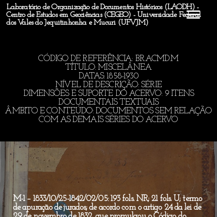
Laboratório de Organização de Documentos Históricos (LAODH) -
Centro de Estudos em Geociências (CEGEO) - Universidade Federal
dos Vales do Jequitinhonha e Mucuri (UFVJM)
CÓDIGO DE REFERÊNCIA: BR.ACMD.M
TÍTULO: MISCELÂNEA
DATAS: 1858-1930
NÍVEL DE DESCRIÇÃO: SÉRIE
DIMENSÕES E SUPORTE DO ACERVO: 9 ITENS
DOCUMENTAIS TEXTUAIS
ÂMBITO E CONTEÚDO: DOCUMENTOS SEM RELAÇÃO
COM AS DEMAIS SÉRIES DO ACERVO
M-1 – 1833/10/25-1842/02/05: 193 fols. NR; 21 fols. U; termo
de apuração de jurados; de acordo com o artigo 24 da lei de
29 de novembro de 1832, que promulgou o Código do