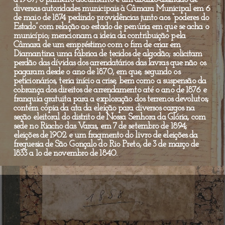
diversas autoridades municipais à Câmara Municipal em 6
de maio de 1874 pedindo providências junto aos “poderes do
Estado” com relação ao estado de penúria em que se acha o
município; mencionam a ideia da contribuição pela
Câmara de um empréstimo com o fim de criar em
Diamantina uma fábrica de tecidos de algodão; solicitam
perdão das dívidas dos arrendatários das lavras que não os
pagaram desde o ano de 1870, em que, segundo os
peticionários, teria início a crise, bem como a suspensão da
cobrança dos direitos de arrendamento até o ano de 1876 e
franquia gratuita para a exploração dos terrenos devolutos;
contém cópia da ata da eleição para diversos cargos na
seção eleitoral do distrito de Nossa Senhora da Glória, com
sede no Riacho das Varas, em 7 de setembro de 1894;
eleições de 1902 e um fragmento do livro de eleições da
freguesia de São Gonçalo do Rio Preto, de 3 de março de
1833 a 1o de novembro de 1840.