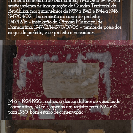
Primeiro centenário de Diamantina; 1943/01/1o-1944/01/1o –
sessões solenes de inauguração do Quadro Territorial da
República, nos quinquênios de 1939 a 1942 e 1944 a 1948.
1947/04/02 – transmissão do cargo de prefeito;
1947/12/1o – instalação da Câmara Municipal de
Diamantina; 1947/12/14-1970/07/06 – termos de posse dos
cargos de prefeito, vice-prefeito e vereadores.
M-6 – 1924-1930: matrícula dos condutores de veículos de
Diamantina; 50 fols.; apenas um registro para 1924 e 45
para 1930; bom estado de conservação.