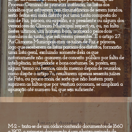
Processo Criminal de primeira instância, “as listas dos
cidadãos que estiverem nas circunstâncias de serem jurados,
serão feitas em cada distrito por uma junta composta do
juiz de Paz, pároco, ou capelão, e o presidente ou algum dos
vereadores da Câmara Municipal respectiva, ou, na falta
destes ultimos, um homem bom, nomeado pelos dois
membros da junta, que estiverem presentes”. E o artigo 27:
“As Câmaras Municipais com os juízes de Paz e párocos,
logo que receberem as listas parciais dos distritos, formarão
uma lista geral, excluindo somente dela os que
notoriamente não gozarem de conceito público por falta de
inteligência, integridade e bons costumes. Se, porém, em
algum termo ou termos, ainda mesmo depois de reunidos,
como dispõe o artigo 7o, resultarem apenas sessenta juízes
de Fato, ou pouco mais, de sorte que não bastem para
suprirem as faltas que por ventura occorram, se ampliará a
apuração até numero tal, que seja suficiente”.
M-2 – trata-se de um códice contendo documentos de 1860
a 1907; o primeiro documento é um abaixo-assinado de