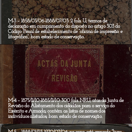
M-3 – 1858/03/06-1888/07/03: 2 fols. U; termos de
declaração em cumprimento do disposto no artigo 303 do
Código Penal de estabelecimento de “oficina de impressão e
litográfica”; bom estado de conservação.
M-4 – 1875/11/10-1885/11/10: 300 fols. NRU; atas da Junta de
Revisão do Alistamento dos cidadãos para o serviço do
Exército e Armada; contém as listas de nomes dos
indivíduos alistados; bom estado de conservação.