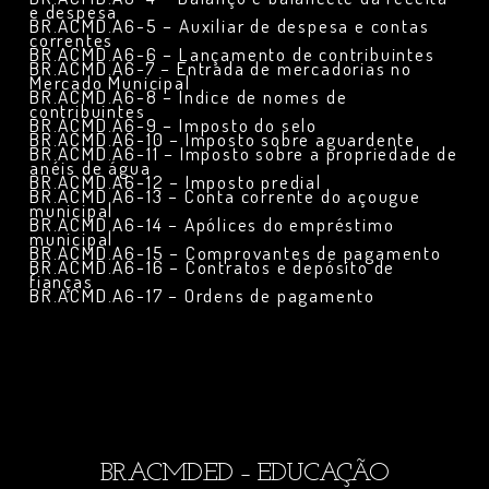
e despesa
BR.ACMD.A6-5 – Auxiliar de despesa e contas
correntes
BR.ACMD.A6-6 – Lançamento de contribuintes
BR.ACMD.A6-7 – Entrada de mercadorias no
Mercado Municipal
BR.ACMD.A6-8 – Índice de nomes de
contribuintes
BR.ACMD.A6-9 – Imposto do selo
BR.ACMD.A6-10 – Imposto sobre aguardente
BR.ACMD.A6-11 – Imposto sobre a propriedade de
anéis de água
BR.ACMD.A6-12 – Imposto predial
BR.ACMD.A6-13 – Conta corrente do açougue
municipal
BR.ACMD.A6-14 – Apólices do empréstimo
municipal
BR.ACMD.A6-15 – Comprovantes de pagamento
BR.ACMD.A6-16 – Contratos e depósito de
fianças
BR.ACMD.A6-17 – Ordens de pagamento
BR.ACMD.ED – EDUCAÇÃO