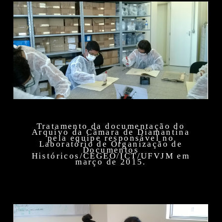
Tratamento da documentação do
Arquivo da Câmara de Diamantina
pela equipe responsável no
Laboratório de Organização de
Documentos
Históricos/CEGEO/ICT/UFVJM em
março de 2015.